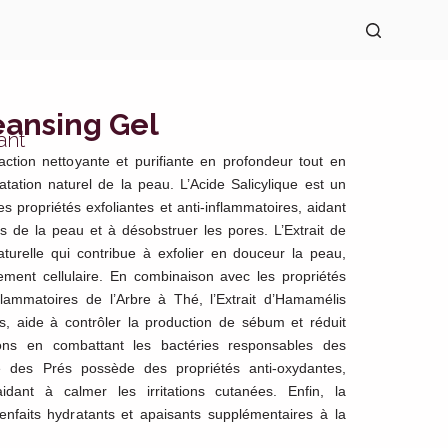
eansing Gel
ant
action nettoyante et purifiante en profondeur tout en
ratation naturel de la peau. L’Acide Salicylique est un
s propriétés exfoliantes et anti-inflammatoires, aidant
es de la peau et à désobstruer les pores. L’Extrait de
urelle qui contribue à exfolier en douceur la peau,
lement cellulaire. En combinaison avec les propriétés
flammatoires de l’Arbre à Thé, l’Extrait d’Hamamélis
es, aide à contrôler la production de sébum et réduit
ions en combattant les bactéries responsables des
e des Prés possède des propriétés anti-oxydantes,
aidant à calmer les irritations cutanées. Enfin, la
enfaits hydratants et apaisants supplémentaires à la