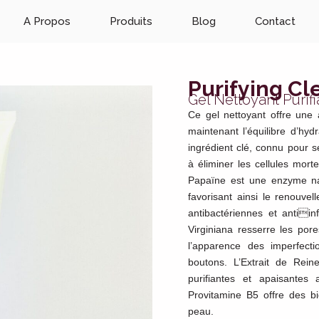
A Propos
Produits
Blog
Contact
Purifying Cl
Gel Nettoyant Purifi
Ce gel nettoyant offre une 
maintenant l’équilibre d’hyd
ingrédient clé, connu pour se
à éliminer les cellules mort
Papaïne est une enzyme nat
favorisant ainsi le renouvel
antibactériennes et antiin
Virginiana resserre les por
l’apparence des imperfect
boutons. L’Extrait de Rein
purifiantes et apaisantes 
Provitamine B5 offre des bi
peau.