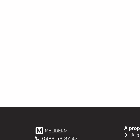
A pro
A p
0489 59 37 47